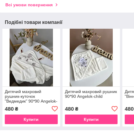
Всі умови повернення
Подібні товари компанії
Дитячий махровий
Дитячий махровий рушник
Дитя
рушник-куточок
90*90 Angelok-child
"Він
"Ведмедик" 90*90 Angelok-
child
480
480
480
₴
₴
Купити
Купити