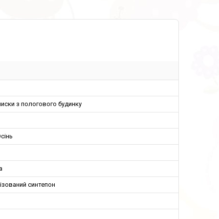
иски з пологового будинку
сінь
а
ізований синтепон