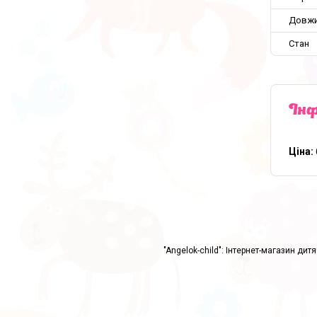
Довж
Стан
Інф
Ціна: