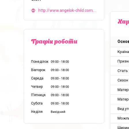
http://www.angelok-child.com.ua
Ха
Основ
Графік роботи
Країн
Призн
Понеділок
09:00
18:00
Вівторок
09:00
18:00
Стать
Середа
09:00
18:00
Сезон
Четвер
09:00
18:00
Матер
Пʼятниця
09:00
18:00
Матер
Субота
09:00
18:00
Вид у
Неділя
Вихідний
Можли
Ширин