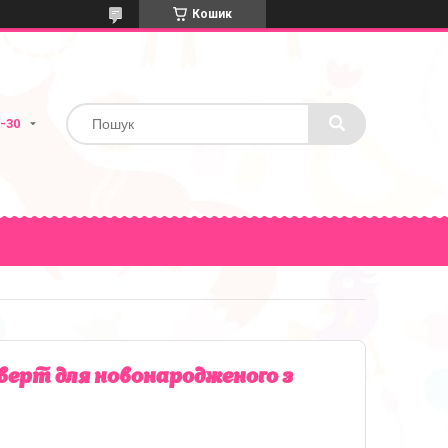
Кошик
1-30
верт для новонародженого з