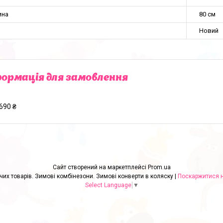
ина
80 см
Новий
ормація для замовлення
690 ₴
Сайт створений на маркетплейсі
Prom.ua
"Angelok-child": Інтернет-магазин дитячих товарів. Зимові комбінезони. Зимові конверти в коляску |
Поскаржитися н
Select Language
▼