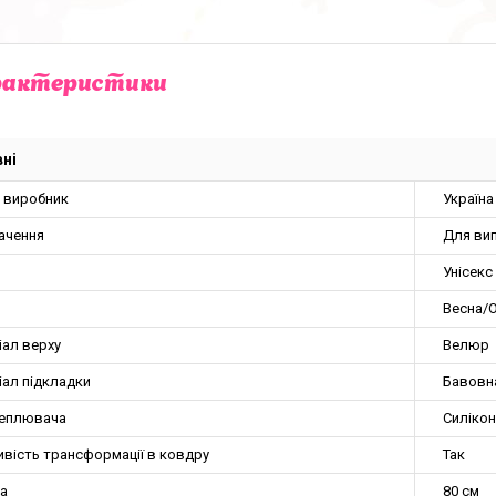
рактеристики
ні
а виробник
Україна
ачення
Для вип
Унісекс
Весна/О
іал верху
Велюр
іал підкладки
Бавовн
теплювача
Силікон
вість трансформації в ковдру
Так
а
80 см