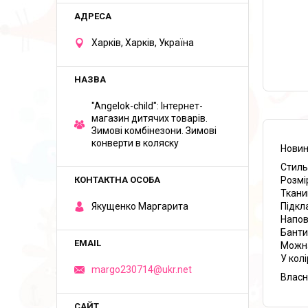
Харків, Харків, Україна
"Angelok-child": Інтернет-
магазин дитячих товарів.
Зимові комбінезони. Зимові
конверти в коляску
Новин
Стиль
Розмі
Ткан
Підкл
Якущенко Маргарита
Напов
Банти
Можна
У кол
margo230714@ukr.net
Власн