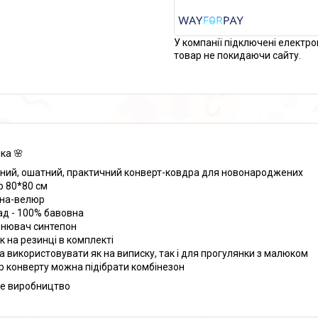
У компанії підключені електро
товар не покидаючи сайту.
ка 🌸
ний, ошатний, практичний конверт-ковдра для новонароджених
р 80*80 см
ина-велюр
ад - 100% бавовна
нювач синтепон
к на резинці в комплекті
 використовувати як на виписку, так і для прогулянки з малюком
ір конверту можна підібрати комбінезон
е виробництво