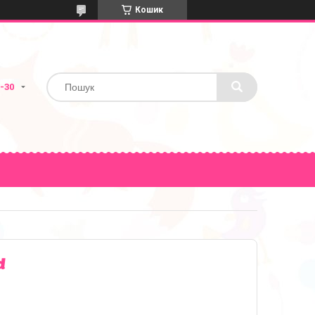
Кошик
1-30
d