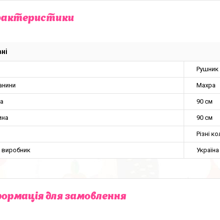
рактеристики
ні
Рушник
анини
Махра
а
90 см
ина
90 см
Різні к
а виробник
Україна
ормація для замовлення