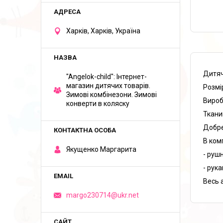
Харків, Харків, Україна
Дитяч
"Angelok-child": Інтернет-
магазин дитячих товарів.
Розмі
Зимові комбінезони. Зимові
Вироб
конверти в коляску
Ткани
Добре
В комп
Якущенко Маргарита
- руш
- рук
Весь 
margo230714@ukr.net