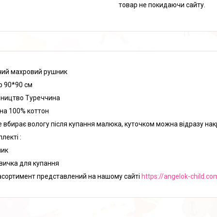
товар не покидаючи сайту.
ий махровий рушник
р 90*90 см
ництво Туреччина
на 100% коттон
 вбирає вологу після купання малюка, куточком можна відразу нак
лекті :
ник
авичка для купання
асортимент представлений на нашому сайті
https://angelok-child.co