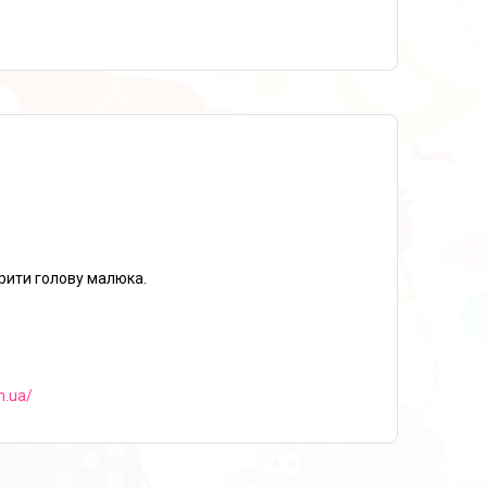
рити голову малюка.
m.ua/