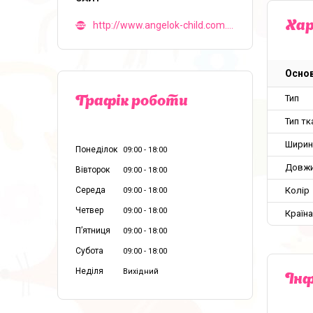
Ха
http://www.angelok-child.com.ua
Основ
Тип
Графік роботи
Тип тк
Ширин
Понеділок
09:00
18:00
Довж
Вівторок
09:00
18:00
Колір
Середа
09:00
18:00
Четвер
09:00
18:00
Країн
Пʼятниця
09:00
18:00
Субота
09:00
18:00
Неділя
Вихідний
Інф