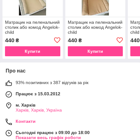
Матрацик на пеленальний
Матрацик на пеленальний
Матр
столик або комод Angelok-
столик або комод Angelok-
стол
child
child
child
440
440
440
₴
₴
Купити
Купити
Про нас
93% позитивних з 387 відгуків за рік
Працює з 15.03.2012
м. Харків
Харків, Харків, Україна
Контакти
Сьогодні працює з 09:00 до 18:00
Показати весь графік роботи