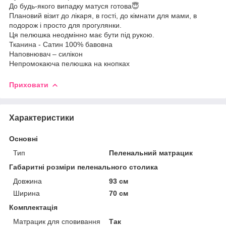
До будь-якого випадку матуся готова😇
Плановий візит до лікаря, в гості, до кімнати для мами, в
подорож і просто для прогулянки.
Ця пелюшка неодмінно має бути під рукою.
Тканина - Сатин 100% бавовна
Наповнювач – силікон
Непромокаюча пелюшка на кнопках
Приховати
Характеристики
Основні
Тип
Пеленальний матрацик
Габаритні розміри пеленального столика
Довжина
93 см
Ширина
70 см
Комплектація
Матрацик для сповивання
Так