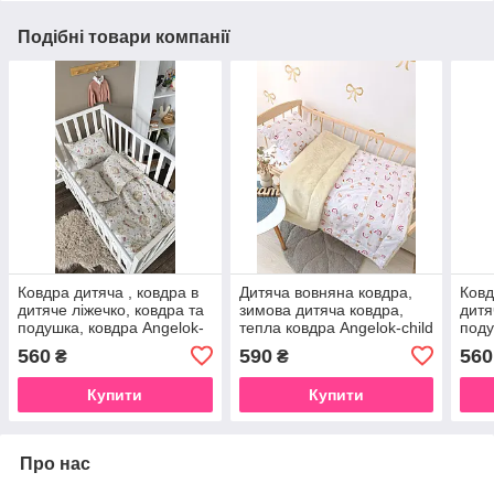
Подібні товари компанії
Ковдра дитяча , ковдра в
Дитяча вовняна ковдра,
Ковд
дитяче ліжечко, ковдра та
зимова дитяча ковдра,
дитя
подушка, ковдра Angelok-
тепла ковдра Angelok-child
поду
child
child
560
590
560
₴
₴
Купити
Купити
Про нас