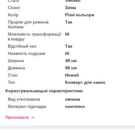
Стать
Унісекс
Сезон
Зима
Колір
Різні кольори
Прорізи для ременів
Так
безпеки
Можливість трансформації
Ні
в ковдру
Відстібний низ
Так
Наявність подушки
Ні
Ширина
48 см
Довжина
98 см
Стан
Новий
Тип
Конверт для санок
Користувальницькі характеристики
Вид утеплювача
овчина
Матеріал підкладки
синтепон
Приховати