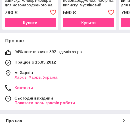
виписку, конверт-ковдра
новонароджених, набір на
випи
для новонародженого на
виписку, мусліновий
для 
махрі Angelok-child
конверт у роддом Angelok-
махр
790
590
790
₴
₴
child
Купити
Купити
Про нас
94% позитивних з 392 відгуків за рік
Працює з 15.03.2012
м. Харків
Харків, Харків, Україна
Контакти
Сьогодні вихідний
Показати весь графік роботи
Про нас