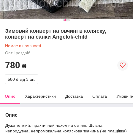
Зимовий конверт на овчині в коляску,
конверт на санки Angelok-child
Немає в наявності
Опт і роздріб
780
₴
580 ₴
від 3 шт.
Опис
Характеристики
Доставка
Оплата
Умови п
Опис
Дуже теплий, практичний чохол на овчині. Щільна,
непродувна, непромокальна коляскова тканина (не плащівка)