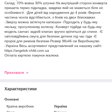
Склад: 70% вовна 30% штучне На внутрішній стороні конверта
пришита термо підкладка, завдяки якій не мажеться біля ніг.
особливості: -Для дітей від народження до 4 років -Верхня
частина чохла відстібається, з боків на двох блискавках
-Зверху можна затягнути капюшон -Підходить у будь-яку
люльку, прогулянкову коляску -Конверт підійде на будь-яку
модель санчат, задній клапан зручно кріпиться до спини. -Є
світловідбивна смуга для безпеки дитини під час їзди -Є
прорізі для ремінів безпеки Розмір 98х46 см Виробництво
-Україна Весь асортимент представлений на нашому сайті
https://angelok-child.com.ua
Оплата карткою пакунок малюка
Приховати
Характеристики
Основні
Країна виробник
Україна